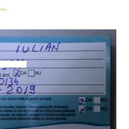
anu
.