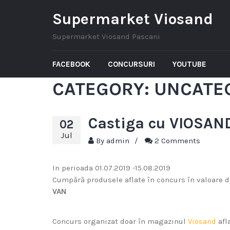
Supermarket Viosand
Supermarket Viosand Pascani
FACEBOOK
CONCURSURI
YOUTUBE
CATEGORY:
UNCATE
Castiga cu VIOSAN
02
Jul
By
admin
/
2 Comments
In perioada 01.07.2019 -15.08.2019
Cumpără produsele aflate în concurs în valoare d
VAN
Concurs organizat doar în magazinul
Viosand
afl