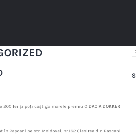
GORIZED
D
S
e 200 lei și poți câștiga marele premiu O
DACIA DOKKER
at în Pașcani pe str. Moldovei, nr.162 ( iesirea din Pascani