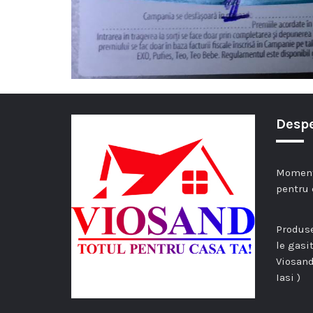
Despe
Momenta
pentru 
Produse
le gasi
Viosand
Iasi )