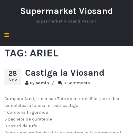
Supermarket Viosand
Supermarket Viosand Pascani
TAG:
ARIEL
Castiga la Viosand
28
Nov
By
admin
/
0 Comments
Cumpara Ariel, Lenor sau Tide de minim 15 lei pe un bon,
completeaza talonul si poti castiga :
1 Combina frigorifica
5 pachete de curatenie
3 cosuri de rufe
Pentru mai multe detalii va asteptam in Supermarketul